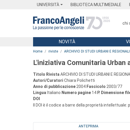
Menu
Main content
Footer
Menu
UNIVERSITÀ
BIBLIOTECA MULTIMEDIALE
chi
NOVITÀ
V
Main content
Home
riviste
ARCHIVIO DI STUDI URBANI E REGIONALI
L'iniziativa Comunitaria Urban 
Titolo Rivista
ARCHIVIO DI STUDI URBANI E REGIONA
Autori/Curatori
Chiara Polichetti
Anno di pubblicazione
2004
Fascicolo
2003/77
Lingua
Italiano
Numero pagine
14
P.
Dimensione fil
DOI
Il DOI è il codice a barre della proprietà intellettuale:
ANTEPRIMA