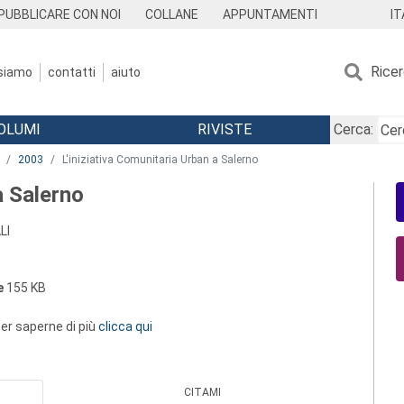
IT
PUBBLICARE CON NOI
COLLANE
APPUNTAMENTI
Rice
 siamo
contatti
aiuto
OLUMI
RIVISTE
Cerca:
2003
L'iniziativa Comunitaria Urban a Salerno
a Salerno
LI
e
155 KB
 per saperne di più
clicca qui
CITAMI