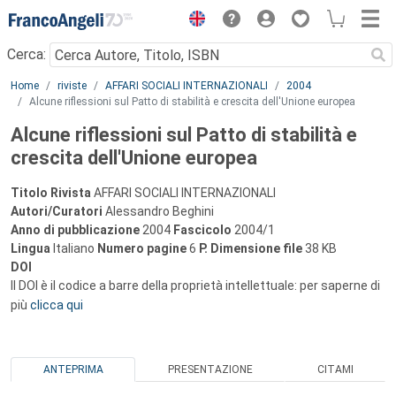
Menu
Cerca:
Main content
Home
riviste
AFFARI SOCIALI INTERNAZIONALI
2004
Alcune riflessioni sul Patto di stabilità e crescita dell'Unione europea
Alcune riflessioni sul Patto di stabilità e
crescita dell'Unione europea
Titolo Rivista
AFFARI SOCIALI INTERNAZIONALI
Autori/Curatori
Alessandro Beghini
Anno di pubblicazione
2004
Fascicolo
2004/1
Lingua
Italiano
Numero pagine
6
P.
Dimensione file
38 KB
DOI
Il DOI è il codice a barre della proprietà intellettuale: per saperne di
più
clicca qui
ANTEPRIMA
PRESENTAZIONE
CITAMI