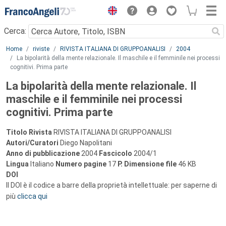
Menu
Cerca:
Main content
Home
riviste
RIVISTA ITALIANA DI GRUPPOANALISI
2004
La bipolarità della mente relazionale. Il maschile e il femminile nei processi
cognitivi. Prima parte
La bipolarità della mente relazionale. Il
maschile e il femminile nei processi
cognitivi. Prima parte
Titolo Rivista
RIVISTA ITALIANA DI GRUPPOANALISI
Autori/Curatori
Diego Napolitani
Anno di pubblicazione
2004
Fascicolo
2004/1
Lingua
Italiano
Numero pagine
17
P.
Dimensione file
46 KB
DOI
Il DOI è il codice a barre della proprietà intellettuale: per saperne di
più
clicca qui