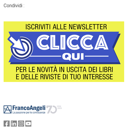
Condividi :
Footer