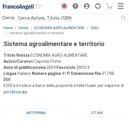
Menu
Cerca:
Main content
Home
riviste
ECONOMIA AGRO-ALIMENTARE
2003
Sistema agroalimentare e territorio
Sistema agroalimentare e territorio
Titolo Rivista
ECONOMIA AGRO-ALIMENTARE
Autori/Curatori
Capitolo Primo
Anno di pubblicazione
2004
Fascicolo
2003/3
Lingua
Italiano
Numero pagine
41
P.
Dimensione file
317 KB
DOI
Il DOI è il codice a barre della proprietà intellettuale: per saperne di
più
clicca qui
ANTEPRIMA
CITAMI