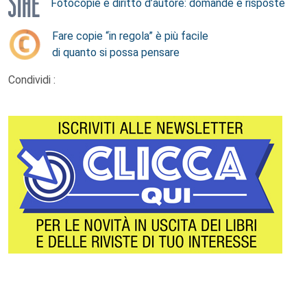
Fotocopie e diritto d’autore: domande e risposte
Fare copie “in regola” è più facile
di quanto si possa pensare
Condividi :
Footer