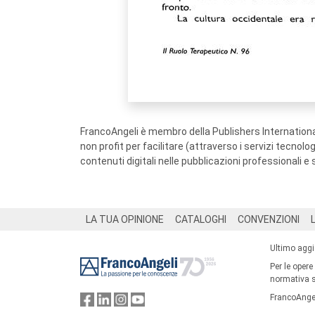
FrancoAngeli è membro della Publishers International
non profit per facilitare (attraverso i servizi tecnol
contenuti digitali nelle pubblicazioni professionali e 
Footer
LA TUA OPINIONE
CATALOGHI
CONVENZIONI
Ultimo agg
Per le opere
normativa su
FrancoAngel