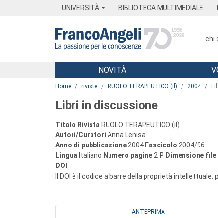
Menu
Main content
Footer
Menu
UNIVERSITÀ
BIBLIOTECA MULTIMEDIALE
chi
NOVITÀ
V
Main content
Home
riviste
RUOLO TERAPEUTICO (il)
2004
Li
Libri in discussione
Titolo Rivista
RUOLO TERAPEUTICO (il)
Autori/Curatori
Anna Lenisa
Anno di pubblicazione
2004
Fascicolo
2004/96
Lingua
Italiano
Numero pagine
2
P.
Dimensione file
DOI
Il DOI è il codice a barre della proprietà intellettuale:
ANTEPRIMA