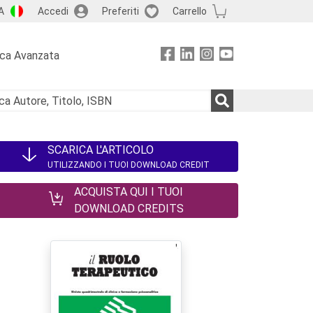
A
Accedi
Preferiti
Carrello
rca Avanzata
SCARICA L'ARTICOLO
UTILIZZANDO I TUOI DOWNLOAD CREDIT
ACQUISTA QUI I TUOI
DOWNLOAD CREDITS