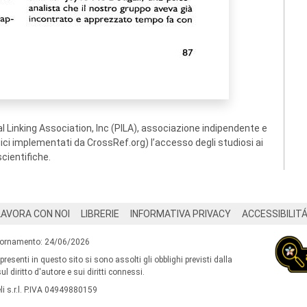
 Linking Association, Inc (PILA), associazione indipendente e
ogici implementati da CrossRef.org) l’accesso degli studiosi ai
scientifiche.
LAVORA CON NOI
LIBRERIE
INFORMATIVA PRIVACY
ACCESSIBILIT
iornamento: 24/06/2026
 presenti in questo sito si sono assolti gli obblighi previsti dalla
l diritto d'autore e sui diritti connessi.
i s.r.l. P.IVA 04949880159