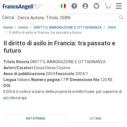
Menu
Cerca:
Main content
Home
riviste
DIRITTO, IMMIGRAZIONE E CITTADINANZA
2004
Il diritto di asilo in Francia: tra passato e futuro
Il diritto di asilo in Francia: tra passato e
futuro
Titolo Rivista
DIRITTO, IMMIGRAZIONE E CITTADINANZA
Autori/Curatori
Eloisa Denia Cosimo
Anno di pubblicazione
2004
Fascicolo
2004/1
Lingua
Italiano
Numero pagine
17
P.
Dimensione file
120 KB
DOI
Il DOI è il codice a barre della proprietà intellettuale: per saperne di
più
clicca qui
ANTEPRIMA
CITAMI