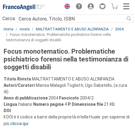
Menu
Cerca:
Main content
Home
riviste
MALTRATTAMENTO E ABUSO ALL’INFANZIA
2004
Focus monotematico. Problematiche psichiatrico forensi nella
testimonianza di soggetti disabili
Focus monotematico. Problematiche
psichiatrico forensi nella testimonianza di
soggetti disabili
Titolo Rivista
MALTRATTAMENTO E ABUSO ALL’INFANZIA
Autori/Curatori
Marisa Malagoli Togliatti, Ugo Sabatello, (a cura
di)
Anno di pubblicazione
2004
Fascicolo
2004/2
Lingua
Italiano
Numero pagine
4
P.
Dimensione file
21 KB
DOI
Il DOI è il codice a barre della proprietà intellettuale: per saperne di
più
clicca qui