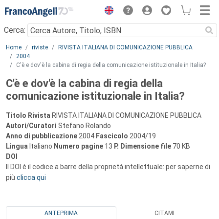
Menu
Cerca:
Main content
Home
riviste
RIVISTA ITALIANA DI COMUNICAZIONE PUBBLICA
2004
C'è e dov'è la cabina di regia della comunicazione istituzionale in Italia?
C'è e dov'è la cabina di regia della
comunicazione istituzionale in Italia?
Titolo Rivista
RIVISTA ITALIANA DI COMUNICAZIONE PUBBLICA
Autori/Curatori
Stefano Rolando
Anno di pubblicazione
2004
Fascicolo
2004/19
Lingua
Italiano
Numero pagine
13
P.
Dimensione file
70 KB
DOI
Il DOI è il codice a barre della proprietà intellettuale: per saperne di
più
clicca qui
ANTEPRIMA
CITAMI