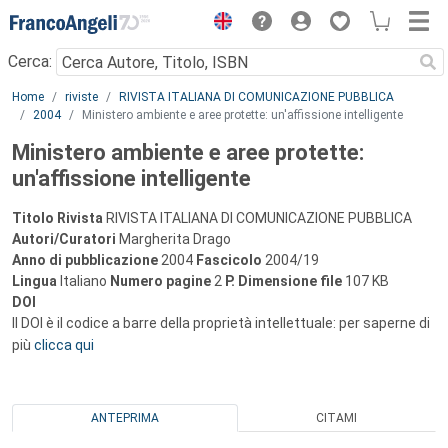
Menu
Cerca:
Main content
Home
riviste
RIVISTA ITALIANA DI COMUNICAZIONE PUBBLICA
2004
Ministero ambiente e aree protette: un'affissione intelligente
Ministero ambiente e aree protette:
un'affissione intelligente
Titolo Rivista
RIVISTA ITALIANA DI COMUNICAZIONE PUBBLICA
Autori/Curatori
Margherita Drago
Anno di pubblicazione
2004
Fascicolo
2004/19
Lingua
Italiano
Numero pagine
2
P.
Dimensione file
107 KB
DOI
Il DOI è il codice a barre della proprietà intellettuale: per saperne di
più
clicca qui
ANTEPRIMA
CITAMI