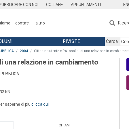
EN
PUBBLICARE CON NOI
COLLANE
APPUNTAMENTI
Ricer
 siamo
contatti
aiuto
OLUMI
RIVISTE
Cerca:
PUBBLICA
2004
Cittadino-utente e P.A. analisi di una relazione in cambiamen
 di una relazione in cambiamento
 PUBBLICA
33 KB
 per saperne di più
clicca qui
CITAMI