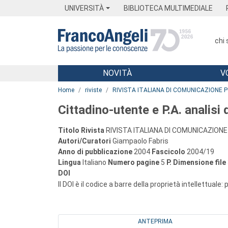
Menu
Main content
Footer
Menu
UNIVERSITÀ
BIBLIOTECA MULTIMEDIALE
chi
NOVITÀ
V
Main content
Home
riviste
RIVISTA ITALIANA DI COMUNICAZIONE 
Cittadino-utente e P.A. analisi
Titolo Rivista
RIVISTA ITALIANA DI COMUNICAZIONE
Autori/Curatori
Giampaolo Fabris
Anno di pubblicazione
2004
Fascicolo
2004/19
Lingua
Italiano
Numero pagine
5
P.
Dimensione file
DOI
Il DOI è il codice a barre della proprietà intellettuale:
ANTEPRIMA