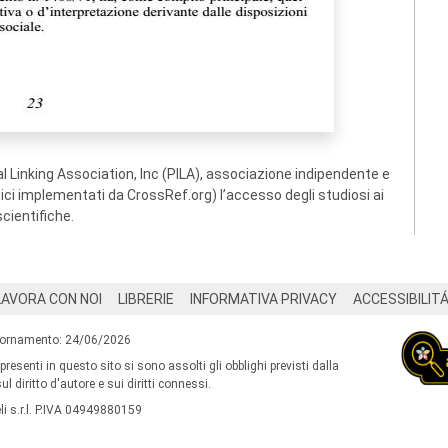
 Linking Association, Inc (PILA), associazione indipendente e
ogici implementati da CrossRef.org) l’accesso degli studiosi ai
scientifiche.
LAVORA CON NOI
LIBRERIE
INFORMATIVA PRIVACY
ACCESSIBILIT
iornamento: 24/06/2026
 presenti in questo sito si sono assolti gli obblighi previsti dalla
l diritto d'autore e sui diritti connessi.
i s.r.l. P.IVA 04949880159