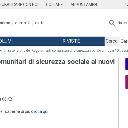
IT
PUBBLICARE CON NOI
COLLANE
APPUNTAMENTI
Rice
 siamo
contatti
aiuto
OLUMI
RIVISTE
Cerca:
4
Estensione dei Regolamenti comunitari di sicurezza sociale ai nuovi 10 paes
unitari di sicurezza sociale ai nuovi
e
66 KB
 per saperne di più
clicca qui