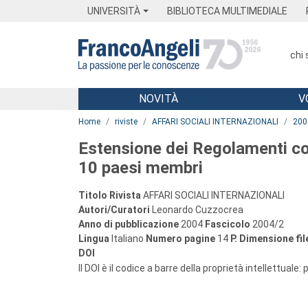
Menu
Main content
Footer
Menu
UNIVERSITÀ
BIBLIOTECA MULTIMEDIALE
chi
NOVITÀ
V
Main content
Home
riviste
AFFARI SOCIALI INTERNAZIONALI
200
Estensione dei Regolamenti com
10 paesi membri
Titolo Rivista
AFFARI SOCIALI INTERNAZIONALI
Autori/Curatori
Leonardo Cuzzocrea
Anno di pubblicazione
2004
Fascicolo
2004/2
Lingua
Italiano
Numero pagine
14
P.
Dimensione fil
DOI
Il DOI è il codice a barre della proprietà intellettuale: