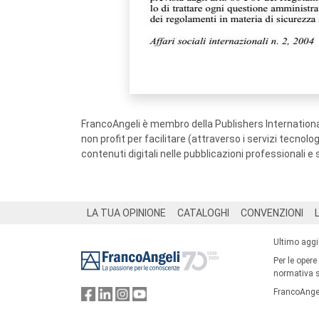
FrancoAngeli è membro della Publishers International
non profit per facilitare (attraverso i servizi tecnol
contenuti digitali nelle pubblicazioni professionali e 
Footer
LA TUA OPINIONE
CATALOGHI
CONVENZIONI
Ultimo agg
Per le opere
normativa su
FrancoAngel