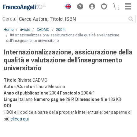
Menu
Cerca:
Main content
Home
riviste
CADMO
2004
Internazionalizzazione, assicurazione della qualità e valutazione
dell'insegnamento universitario
Internazionalizzazione, assicurazione della
qualità e valutazione dell'insegnamento
universitario
Titolo Rivista
CADMO
Autori/Curatori
Laura Messina
Anno di pubblicazione
2004
Fascicolo
2004/1
Lingua
Italiano
Numero pagine
28
P.
Dimensione file
133 KB
DOI
Il DOI è il codice a barre della proprietà intellettuale: per saperne di
più
clicca qui