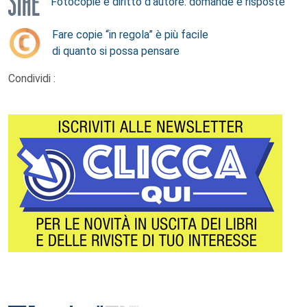
Fotocopie e diritto d’autore: domande e risposte
Fare copie “in regola” è più facile
di quanto si possa pensare
Condividi :
Footer