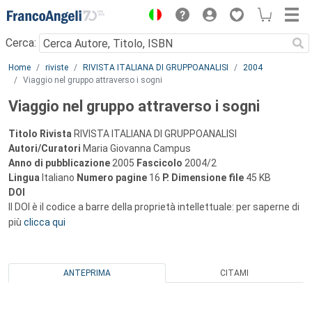
Menu
Cerca:
Main content
Home
riviste
RIVISTA ITALIANA DI GRUPPOANALISI
2004
Viaggio nel gruppo attraverso i sogni
Viaggio nel gruppo attraverso i sogni
Titolo Rivista
RIVISTA ITALIANA DI GRUPPOANALISI
Autori/Curatori
Maria Giovanna Campus
Anno di pubblicazione
2005
Fascicolo
2004/2
Lingua
Italiano
Numero pagine
16
P.
Dimensione file
45 KB
DOI
Il DOI è il codice a barre della proprietà intellettuale: per saperne di
più
clicca qui
ANTEPRIMA
CITAMI