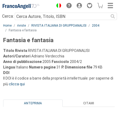
Menu
Cerca:
Main content
Home
riviste
RIVISTA ITALIANA DI GRUPPOANALISI
2004
Fantasia e fantasia
Fantasia e fantasia
Titolo Rivista
RIVISTA ITALIANA DI GRUPPOANALISI
Autori/Curatori
Adriano Verdecchia
Anno di pubblicazione
2005
Fascicolo
2004/2
Lingua
Italiano
Numero pagine
31
P.
Dimensione file
79 KB
DOI
Il DOI è il codice a barre della proprietà intellettuale: per saperne di
più
clicca qui
ANTEPRIMA
CITAMI