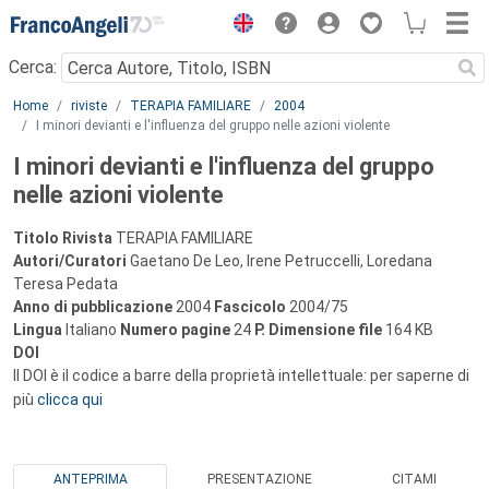
Menu
Cerca:
Main content
Home
riviste
TERAPIA FAMILIARE
2004
I minori devianti e l'influenza del gruppo nelle azioni violente
I minori devianti e l'influenza del gruppo
nelle azioni violente
Titolo Rivista
TERAPIA FAMILIARE
Autori/Curatori
Gaetano De Leo, Irene Petruccelli, Loredana
Teresa Pedata
Anno di pubblicazione
2004
Fascicolo
2004/75
Lingua
Italiano
Numero pagine
24
P.
Dimensione file
164 KB
DOI
Il DOI è il codice a barre della proprietà intellettuale: per saperne di
più
clicca qui
ANTEPRIMA
PRESENTAZIONE
CITAMI