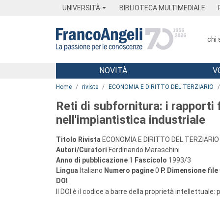
Menu
Main content
Footer
Menu
UNIVERSITÀ
BIBLIOTECA MULTIMEDIALE
chi
NOVITÀ
V
Main content
Home
riviste
ECONOMIA E DIRITTO DEL TERZIARIO
Reti di subfornitura: i rapporti
nell'impiantistica industriale
Titolo Rivista
ECONOMIA E DIRITTO DEL TERZIARIO
Autori/Curatori
Ferdinando Maraschini
Anno di pubblicazione
1
Fascicolo
1993/3
Lingua
Italiano
Numero pagine
0
P.
Dimensione file
DOI
Il DOI è il codice a barre della proprietà intellettuale: