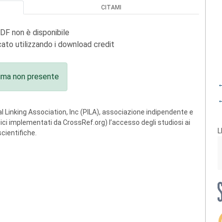
CITAMI
PDF non è disponibile
ato utilizzando i download credit
ima non presente
←
←
 Linking Association, Inc (PILA), associazione indipendente e
ogici implementati da CrossRef.org) l’accesso degli studiosi ai
L
scientifiche.