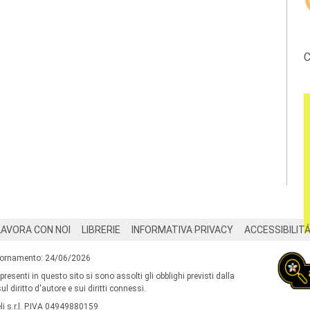
C
LAVORA CON NOI
LIBRERIE
INFORMATIVA PRIVACY
ACCESSIBILIT
iornamento: 24/06/2026
 presenti in questo sito si sono assolti gli obblighi previsti dalla
l diritto d'autore e sui diritti connessi.
i s.r.l. P.IVA 04949880159