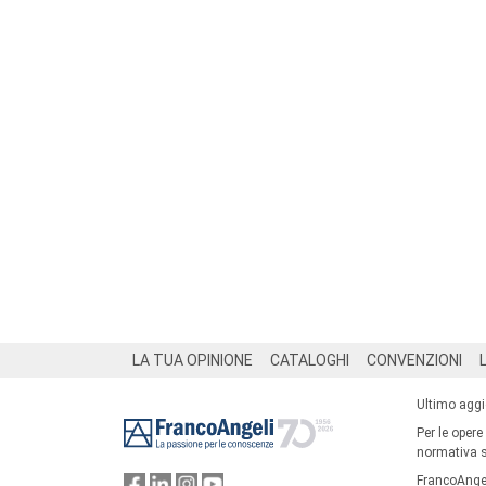
Footer
LA TUA OPINIONE
CATALOGHI
CONVENZIONI
Ultimo agg
Per le opere
normativa su
FrancoAngel