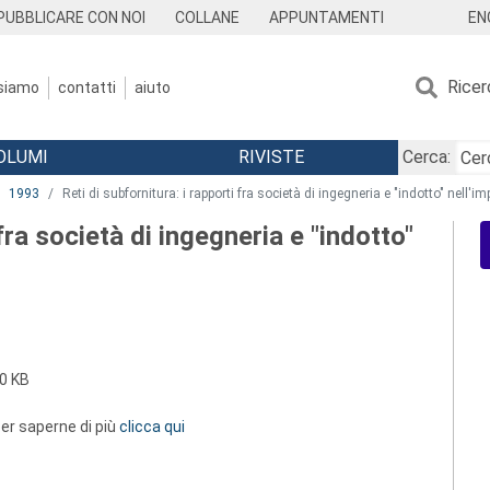
EN
PUBBLICARE CON NOI
COLLANE
APPUNTAMENTI
Ricer
 siamo
contatti
aiuto
OLUMI
RIVISTE
Cerca:
1993
Reti di subfornitura: i rapporti fra società di ingegneria e "indotto" nell'im
 fra società di ingegneria e "indotto"
0 KB
 per saperne di più
clicca qui