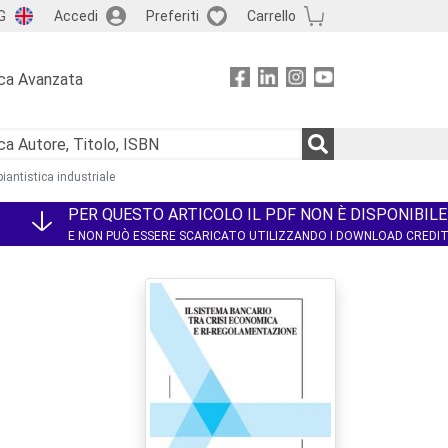
G
Accedi
Preferiti
Carrello
ca Avanzata
piantistica industriale
PER QUESTO ARTICOLO IL PDF NON È DISPONIBILE
E NON PUÒ ESSERE SCARICATO UTILIZZANDO I DOWNLOAD CREDI