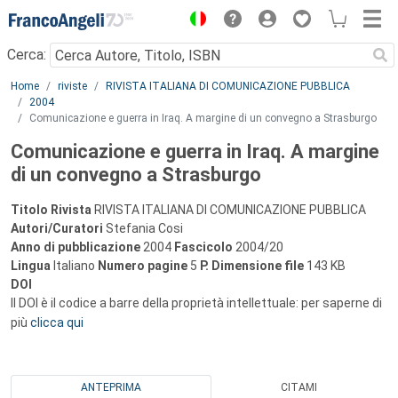
Menu
Cerca:
Main content
Home
riviste
RIVISTA ITALIANA DI COMUNICAZIONE PUBBLICA
2004
Comunicazione e guerra in Iraq. A margine di un convegno a Strasburgo
Comunicazione e guerra in Iraq. A margine
di un convegno a Strasburgo
Titolo Rivista
RIVISTA ITALIANA DI COMUNICAZIONE PUBBLICA
Autori/Curatori
Stefania Cosi
Anno di pubblicazione
2004
Fascicolo
2004/20
Lingua
Italiano
Numero pagine
5
P.
Dimensione file
143 KB
DOI
Il DOI è il codice a barre della proprietà intellettuale: per saperne di
più
clicca qui
ANTEPRIMA
CITAMI