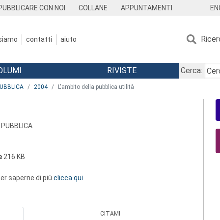
EN
PUBBLICARE CON NOI
COLLANE
APPUNTAMENTI
Ricer
 siamo
contatti
aiuto
OLUMI
RIVISTE
Cerca:
PUBBLICA
2004
L'ambito della pubblica utilità
 PUBBLICA
e
216 KB
 per saperne di più
clicca qui
CITAMI