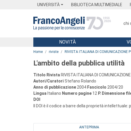
Menu
Main content
Footer
Menu
UNIVERSITÀ
BIBLIOTECA MULTIMEDIALE
chi
NOVITÀ
V
Main content
Home
riviste
RIVISTA ITALIANA DI COMUNICAZIONE 
L'ambito della pubblica utilità
Titolo Rivista
RIVISTA ITALIANA DI COMUNICAZIONE
Autori/Curatori
Stefano Rolando
Anno di pubblicazione
2004
Fascicolo
2004/20
Lingua
Italiano
Numero pagine
12
P.
Dimensione fil
DOI
Il DOI è il codice a barre della proprietà intellettuale:
ANTEPRIMA