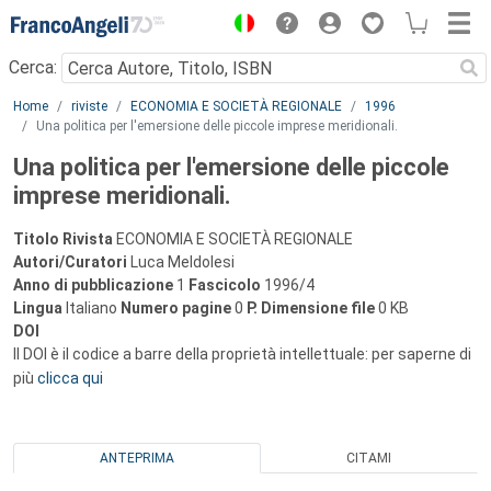
Menu
Cerca:
Main content
Home
riviste
ECONOMIA E SOCIETÀ REGIONALE
1996
Una politica per l'emersione delle piccole imprese meridionali.
Una politica per l'emersione delle piccole
imprese meridionali.
Titolo Rivista
ECONOMIA E SOCIETÀ REGIONALE
Autori/Curatori
Luca Meldolesi
Anno di pubblicazione
1
Fascicolo
1996/4
Lingua
Italiano
Numero pagine
0
P.
Dimensione file
0 KB
DOI
Il DOI è il codice a barre della proprietà intellettuale: per saperne di
più
clicca qui
ANTEPRIMA
CITAMI