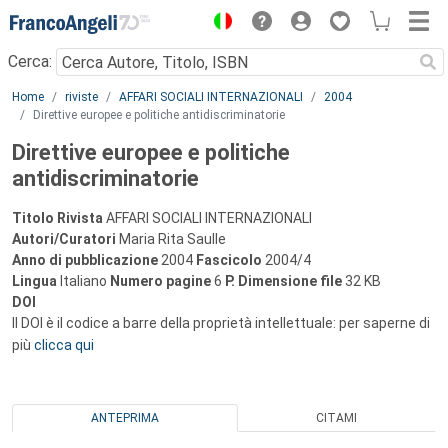
Menu
Cerca:
Main content
Home
riviste
AFFARI SOCIALI INTERNAZIONALI
2004
Direttive europee e politiche antidiscriminatorie
Direttive europee e politiche
antidiscriminatorie
Titolo Rivista
AFFARI SOCIALI INTERNAZIONALI
Autori/Curatori
Maria Rita Saulle
Anno di pubblicazione
2004
Fascicolo
2004/4
Lingua
Italiano
Numero pagine
6
P.
Dimensione file
32 KB
DOI
Il DOI è il codice a barre della proprietà intellettuale: per saperne di
più
clicca qui
ANTEPRIMA
CITAMI