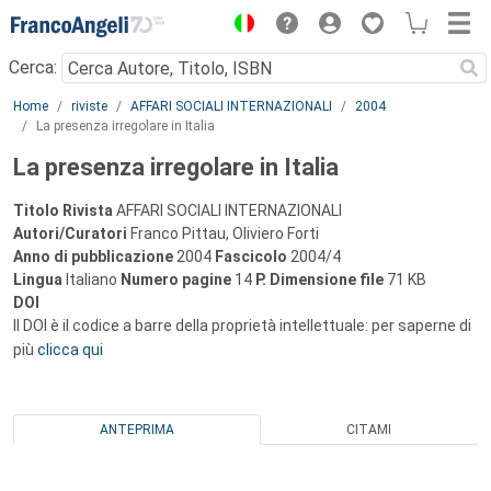
Menu
Cerca:
Main content
Home
riviste
AFFARI SOCIALI INTERNAZIONALI
2004
La presenza irregolare in Italia
La presenza irregolare in Italia
Titolo Rivista
AFFARI SOCIALI INTERNAZIONALI
Autori/Curatori
Franco Pittau, Oliviero Forti
Anno di pubblicazione
2004
Fascicolo
2004/4
Lingua
Italiano
Numero pagine
14
P.
Dimensione file
71 KB
DOI
Il DOI è il codice a barre della proprietà intellettuale: per saperne di
più
clicca qui
ANTEPRIMA
CITAMI