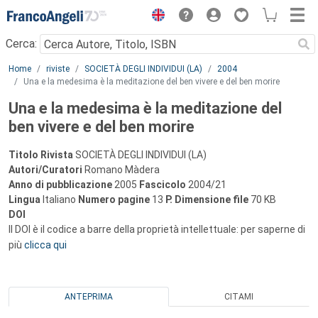
Menu
Cerca:
Main content
Home
riviste
SOCIETÀ DEGLI INDIVIDUI (LA)
2004
Una e la medesima è la meditazione del ben vivere e del ben morire
Una e la medesima è la meditazione del
ben vivere e del ben morire
Titolo Rivista
SOCIETÀ DEGLI INDIVIDUI (LA)
Autori/Curatori
Romano Màdera
Anno di pubblicazione
2005
Fascicolo
2004/21
Lingua
Italiano
Numero pagine
13
P.
Dimensione file
70 KB
DOI
Il DOI è il codice a barre della proprietà intellettuale: per saperne di
più
clicca qui
ANTEPRIMA
CITAMI