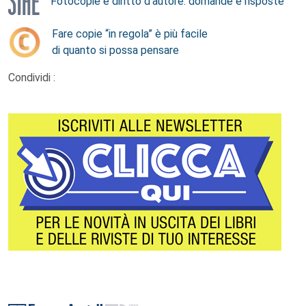
Fotocopie e diritto d’autore: domande e risposte
Fare copie “in regola” è più facile
di quanto si possa pensare
Condividi :
Footer