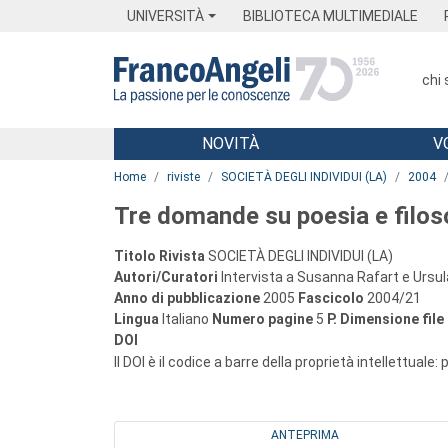
Menu
Main content
Footer
Menu
UNIVERSITÀ
BIBLIOTECA MULTIMEDIALE
chi
NOVITÀ
V
Main content
Home
riviste
SOCIETÀ DEGLI INDIVIDUI (LA)
2004
Tre domande su poesia e filos
Titolo Rivista
SOCIETÀ DEGLI INDIVIDUI (LA)
Autori/Curatori
Intervista a Susanna Rafart e Ursul
Anno di pubblicazione
2005
Fascicolo
2004/21
Lingua
Italiano
Numero pagine
5
P.
Dimensione file
DOI
Il DOI è il codice a barre della proprietà intellettuale:
ANTEPRIMA