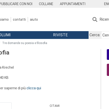
EN
PUBBLICARE CON NOI
COLLANE
APPUNTAMENTI
Ricer
 siamo
contatti
aiuto
OLUMI
RIVISTE
Cerca:
Tre domande su poesia e filosofia
ofia
a Krechel
40 KB
 per saperne di più
clicca qui
CITAMI