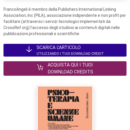
FrancoAngeli è membro della Publishers International Linking
Association, Inc (PILA), associazione indipendente e non profit per
facilitare (attraverso i servizi tecnologici implementati da
CrossRef.org) l’accesso degli studiosi ai contenuti digitali nelle
pubblicazioni professionali e scientifiche.
SCARICA L'ARTICOLO
UTILIZZANDO I TUOI DOWNLOAD CREDIT
ACQUISTA QUI I TUOI
DOWNLOAD CREDITS