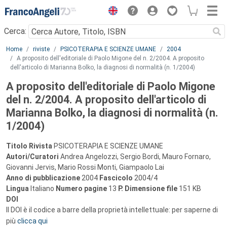
Menu
Cerca:
Main content
Home
riviste
PSICOTERAPIA E SCIENZE UMANE
2004
A proposito dell'editoriale di Paolo Migone del n. 2/2004. A proposito
dell'articolo di Marianna Bolko, la diagnosi di normalità (n. 1/2004)
A proposito dell'editoriale di Paolo Migone
del n. 2/2004. A proposito dell'articolo di
Marianna Bolko, la diagnosi di normalità (n.
1/2004)
Titolo Rivista
PSICOTERAPIA E SCIENZE UMANE
Autori/Curatori
Andrea Angelozzi, Sergio Bordi, Mauro Fornaro,
Giovanni Jervis, Mario Rossi Monti, Giampaolo Lai
Anno di pubblicazione
2004
Fascicolo
2004/4
Lingua
Italiano
Numero pagine
13
P.
Dimensione file
151 KB
DOI
Il DOI è il codice a barre della proprietà intellettuale: per saperne di
più
clicca qui