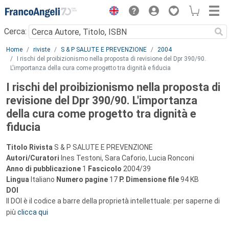
Menu
Cerca:
Main content
Home
riviste
S & P SALUTE E PREVENZIONE
2004
I rischi del proibizionismo nella proposta di revisione del Dpr 390/90.
L'importanza della cura come progetto tra dignità e fiducia
I rischi del proibizionismo nella proposta di
revisione del Dpr 390/90. L'importanza
della cura come progetto tra dignità e
fiducia
Titolo Rivista
S & P SALUTE E PREVENZIONE
Autori/Curatori
Ines Testoni, Sara Caforio, Lucia Ronconi
Anno di pubblicazione
1
Fascicolo
2004/39
Lingua
Italiano
Numero pagine
17
P.
Dimensione file
94 KB
DOI
Il DOI è il codice a barre della proprietà intellettuale: per saperne di
più
clicca qui