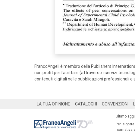
FrancoAngeli è membro della Publishers International
non profit per facilitare (attraverso i servizi tecnol
contenuti digitali nelle pubblicazioni professionali e 
Footer
LA TUA OPINIONE
CATALOGHI
CONVENZIONI
Ultimo agg
Per le opere
normativa su