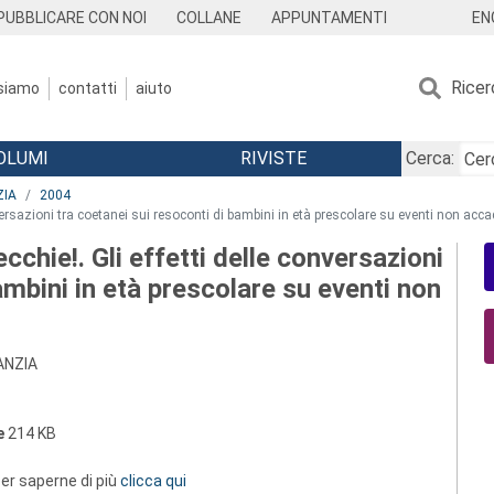
EN
PUBBLICARE CON NOI
COLLANE
APPUNTAMENTI
Ricer
 siamo
contatti
aiuto
OLUMI
RIVISTE
Cerca:
ZIA
2004
nversazioni tra coetanei sui resoconti di bambini in età prescolare su eventi non acca
cchie!. Gli effetti delle conversazioni
ambini in età prescolare su eventi non
ANZIA
e
214 KB
 per saperne di più
clicca qui