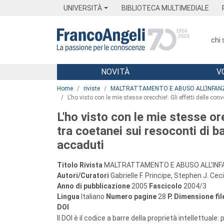
Menu
Main content
Footer
Menu
UNIVERSITÀ
BIBLIOTECA MULTIMEDIALE
chi
NOVITÀ
V
Main content
Home
riviste
MALTRATTAMENTO E ABUSO ALL’INFAN
L'ho visto con le mie stesse orecchie!. Gli effetti delle co
L'ho visto con le mie stesse ore
tra coetanei sui resoconti di b
accaduti
Titolo Rivista
MALTRATTAMENTO E ABUSO ALL’INF
Autori/Curatori
Gabrielle F. Principe, Stephen J. Ceci
Anno di pubblicazione
2005
Fascicolo
2004/3
Lingua
Italiano
Numero pagine
28
P.
Dimensione fil
DOI
Il DOI è il codice a barre della proprietà intellettuale: