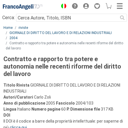
Menu
Cerca:
Main content
Home
riviste
GIORNALE DI DIRITTO DEL LAVORO E DI RELAZIONI INDUSTRIALI
2004
Contratto e rapporto tra potere e autonomia nelle recenti riforme del diritto
del lavoro
Contratto e rapporto tra potere e
autonomia nelle recenti riforme del diritto
del lavoro
Titolo Rivista
GIORNALE DI DIRITTO DEL LAVORO E DI RELAZIONI
INDUSTRIALI
Autori/Curatori
Carlo Zoli
Anno di pubblicazione
2005
Fascicolo
2004/103
Lingua
Italiano
Numero pagine
60
P.
Dimensione file
317 KB
DOI
Il DOI è il codice a barre della proprietà intellettuale: per saperne di
più
clicca qui