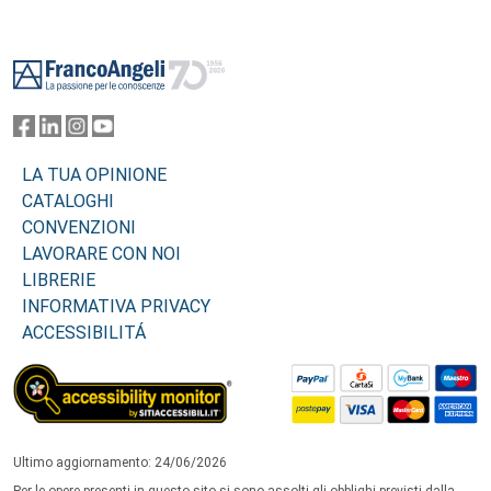
Footer
LA TUA OPINIONE
CATALOGHI
CONVENZIONI
LAVORARE CON NOI
LIBRERIE
INFORMATIVA PRIVACY
ACCESSIBILITÁ
Ultimo aggiornamento: 24/06/2026
Per le opere presenti in questo sito si sono assolti gli obblighi previsti dalla