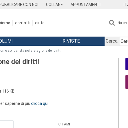
IT
PUBBLICARE CON NOI
COLLANE
APPUNTAMENTI
Rice
 siamo
contatti
aiuto
OLUMI
RIVISTE
Cerca:
ori e solidarietà nella stagione dei diritti
ne dei diritti
e
116 KB
 per saperne di più
clicca qui
CITAMI