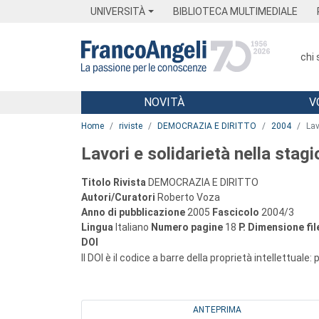
Menu
Main content
Footer
Menu
UNIVERSITÀ
BIBLIOTECA MULTIMEDIALE
chi
NOVITÀ
V
Main content
Home
riviste
DEMOCRAZIA E DIRITTO
2004
Lav
Lavori e solidarietà nella stagio
Titolo Rivista
DEMOCRAZIA E DIRITTO
Autori/Curatori
Roberto Voza
Anno di pubblicazione
2005
Fascicolo
2004/3
Lingua
Italiano
Numero pagine
18
P.
Dimensione fil
DOI
Il DOI è il codice a barre della proprietà intellettuale:
ANTEPRIMA