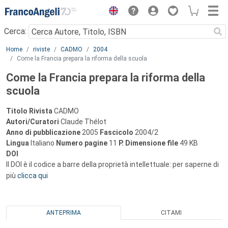
Menu
Cerca:
Main content
Home
riviste
CADMO
2004
Come la Francia prepara la riforma della scuola
Come la Francia prepara la riforma della
scuola
Titolo Rivista
CADMO
Autori/Curatori
Claude Thélot
Anno di pubblicazione
2005
Fascicolo
2004/2
Lingua
Italiano
Numero pagine
11
P.
Dimensione file
49 KB
DOI
Il DOI è il codice a barre della proprietà intellettuale: per saperne di
più
clicca qui
ANTEPRIMA
CITAMI