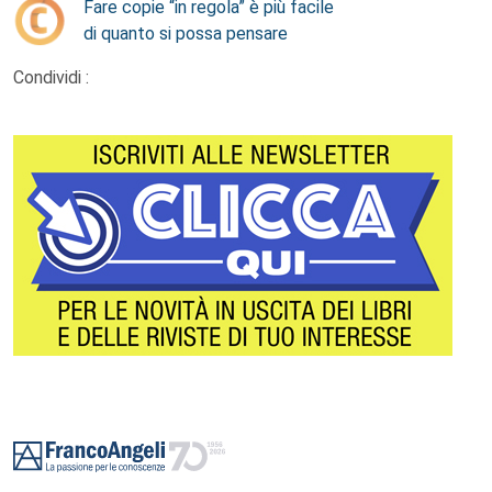
Fare copie “in regola” è più facile
di quanto si possa pensare
Condividi :
Footer