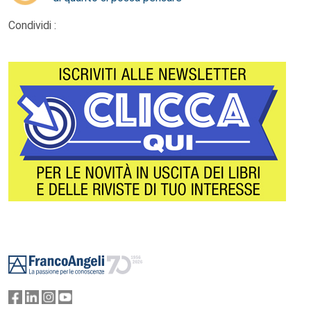
Condividi :
Footer