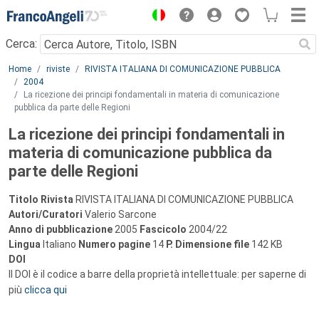
Menu
Cerca:
Main content
Home
riviste
RIVISTA ITALIANA DI COMUNICAZIONE PUBBLICA
2004
La ricezione dei principi fondamentali in materia di comunicazione
pubblica da parte delle Regioni
La ricezione dei principi fondamentali in
materia di comunicazione pubblica da
parte delle Regioni
Titolo Rivista
RIVISTA ITALIANA DI COMUNICAZIONE PUBBLICA
Autori/Curatori
Valerio Sarcone
Anno di pubblicazione
2005
Fascicolo
2004/22
Lingua
Italiano
Numero pagine
14
P.
Dimensione file
142 KB
DOI
Il DOI è il codice a barre della proprietà intellettuale: per saperne di
più
clicca qui