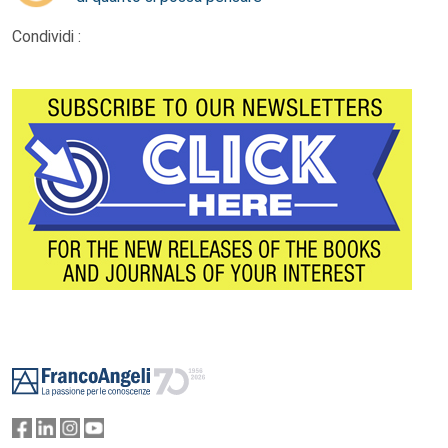
Condividi :
Footer