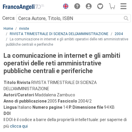
Menu
Cerca:
Main content
Home
riviste
RIVISTA TRIMESTRALE DI SCIENZA DELL’AMMINISTRAZIONE
2004
La comunicazione in internet e gli ambiti operativi delle reti amministrative
pubbliche centrali e periferiche
La comunicazione in internet e gli ambiti
operativi delle reti amministrative
pubbliche centrali e periferiche
Titolo Rivista
RIVISTA TRIMESTRALE DI SCIENZA
DELL’AMMINISTRAZIONE
Autori/Curatori
Maddalena Zambuco
Anno di pubblicazione
2005
Fascicolo
2004/2
Lingua
Italiano
Numero pagine
14
P.
Dimensione file
94 KB
DOI
Il DOI è il codice a barre della proprietà intellettuale: per saperne di
più
clicca qui