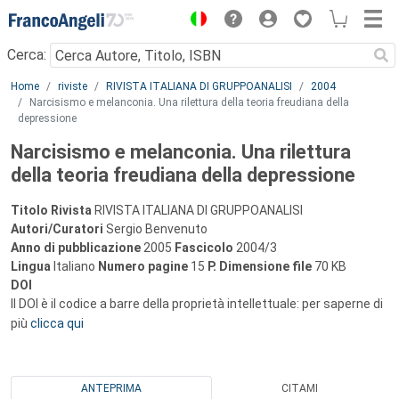
Menu
Cerca:
Main content
Home
riviste
RIVISTA ITALIANA DI GRUPPOANALISI
2004
Narcisismo e melanconia. Una rilettura della teoria freudiana della
depressione
Narcisismo e melanconia. Una rilettura
della teoria freudiana della depressione
Titolo Rivista
RIVISTA ITALIANA DI GRUPPOANALISI
Autori/Curatori
Sergio Benvenuto
Anno di pubblicazione
2005
Fascicolo
2004/3
Lingua
Italiano
Numero pagine
15
P.
Dimensione file
70 KB
DOI
Il DOI è il codice a barre della proprietà intellettuale: per saperne di
più
clicca qui
ANTEPRIMA
CITAMI