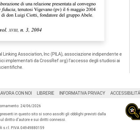
 Linking Association, Inc (PILA), associazione indipendente e
ogici implementati da CrossRef.org) l’accesso degli studiosi ai
scientifiche.
LAVORA CON NOI
LIBRERIE
INFORMATIVA PRIVACY
ACCESSIBILIT
iornamento: 24/06/2026
 presenti in questo sito si sono assolti gli obblighi previsti dalla
l diritto d'autore e sui diritti connessi.
i s.r.l. P.IVA 04949880159