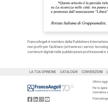
FrancoAngeli è membro della Publishers International
non profit per facilitare (attraverso i servizi tecnol
contenuti digitali nelle pubblicazioni professionali e 
Footer
LA TUA OPINIONE
CATALOGHI
CONVENZIONI
Ultimo agg
Per le opere
normativa su
FrancoAngel