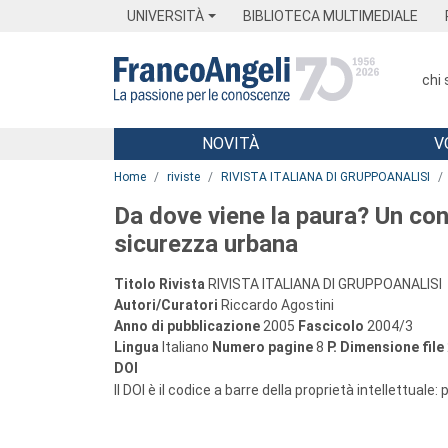
Menu
Main content
Footer
Menu
UNIVERSITÀ
BIBLIOTECA MULTIMEDIALE
chi
NOVITÀ
V
Main content
Home
riviste
RIVISTA ITALIANA DI GRUPPOANALISI
Da dove viene la paura? Un cont
sicurezza urbana
Titolo Rivista
RIVISTA ITALIANA DI GRUPPOANALISI
Autori/Curatori
Riccardo Agostini
Anno di pubblicazione
2005
Fascicolo
2004/3
Lingua
Italiano
Numero pagine
8
P.
Dimensione file
DOI
Il DOI è il codice a barre della proprietà intellettuale: