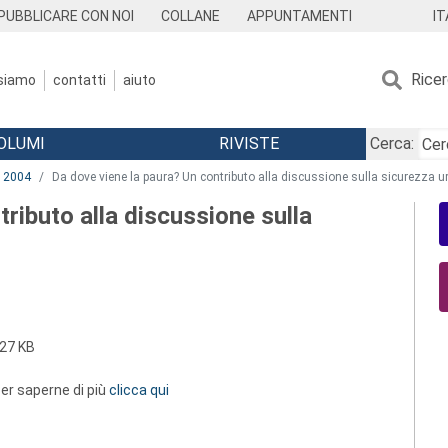
IT
PUBBLICARE CON NOI
COLLANE
APPUNTAMENTI
Rice
 siamo
contatti
aiuto
OLUMI
RIVISTE
Cerca:
2004
Da dove viene la paura? Un contributo alla discussione sulla sicurezza 
ributo alla discussione sulla
27 KB
 per saperne di più
clicca qui