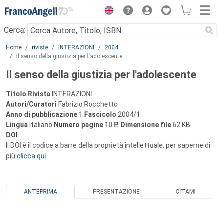
Menu
Cerca:
Main content
Home
riviste
INTERAZIONI
2004
Il senso della giustizia per l'adolescente
Il senso della giustizia per l'adolescente
Titolo Rivista
INTERAZIONI
Autori/Curatori
Fabrizio Rocchetto
Anno di pubblicazione
1
Fascicolo
2004/1
Lingua
Italiano
Numero pagine
10
P.
Dimensione file
62 KB
DOI
Il DOI è il codice a barre della proprietà intellettuale: per saperne di
più
clicca qui
ANTEPRIMA
PRESENTAZIONE
CITAMI