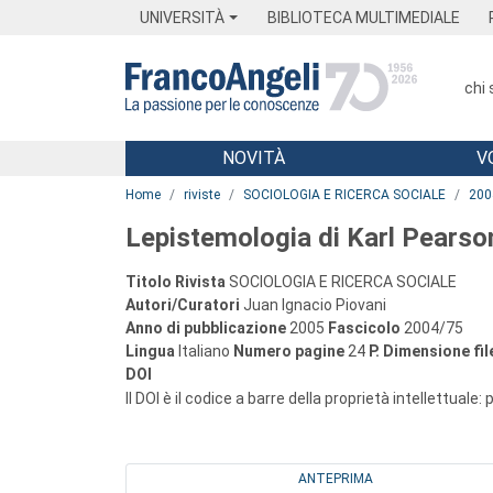
Menu
Main content
Footer
Menu
UNIVERSITÀ
BIBLIOTECA MULTIMEDIALE
chi
NOVITÀ
V
Main content
Home
riviste
SOCIOLOGIA E RICERCA SOCIALE
200
Lepistemologia di Karl Pearso
Titolo Rivista
SOCIOLOGIA E RICERCA SOCIALE
Autori/Curatori
Juan Ignacio Piovani
Anno di pubblicazione
2005
Fascicolo
2004/75
Lingua
Italiano
Numero pagine
24
P.
Dimensione fil
DOI
Il DOI è il codice a barre della proprietà intellettuale:
ANTEPRIMA