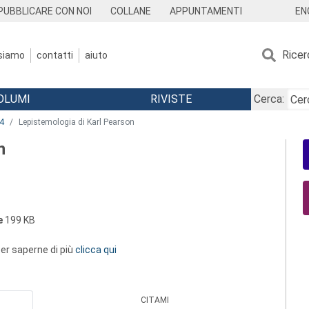
EN
PUBBLICARE CON NOI
COLLANE
APPUNTAMENTI
Ricer
 siamo
contatti
aiuto
OLUMI
RIVISTE
Cerca:
4
Lepistemologia di Karl Pearson
n
e
199 KB
 per saperne di più
clicca qui
CITAMI