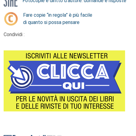
Fotocopie e diritto d’autore: domande e risposte
Fare copie “in regola” è più facile
di quanto si possa pensare
Condividi :
Footer