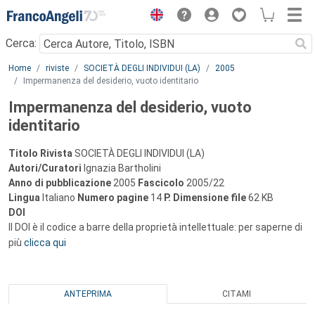
Menu
Cerca:
Main content
Home
riviste
SOCIETÀ DEGLI INDIVIDUI (LA)
2005
Impermanenza del desiderio, vuoto identitario
Impermanenza del desiderio, vuoto
identitario
Titolo Rivista
SOCIETÀ DEGLI INDIVIDUI (LA)
Autori/Curatori
Ignazia Bartholini
Anno di pubblicazione
2005
Fascicolo
2005/22
Lingua
Italiano
Numero pagine
14
P.
Dimensione file
62 KB
DOI
Il DOI è il codice a barre della proprietà intellettuale: per saperne di
più
clicca qui
ANTEPRIMA
CITAMI