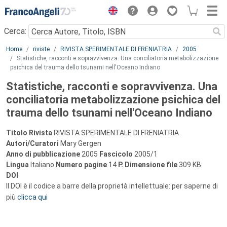
Menu
Cerca:
Main content
Home
riviste
RIVISTA SPERIMENTALE DI FRENIATRIA
2005
Statistiche, racconti e sopravvivenza. Una conciliatoria metabolizzazione
psichica del trauma dello tsunami nell'Oceano Indiano
Statistiche, racconti e sopravvivenza. Una
conciliatoria metabolizzazione psichica del
trauma dello tsunami nell'Oceano Indiano
Titolo Rivista
RIVISTA SPERIMENTALE DI FRENIATRIA
Autori/Curatori
Mary Gergen
Anno di pubblicazione
2005
Fascicolo
2005/1
Lingua
Italiano
Numero pagine
14
P.
Dimensione file
309 KB
DOI
Il DOI è il codice a barre della proprietà intellettuale: per saperne di
più
clicca qui