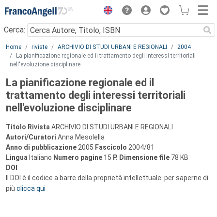
Menu
Cerca:
Main content
Home
riviste
ARCHIVIO DI STUDI URBANI E REGIONALI
2004
La pianificazione regionale ed il trattamento degli interessi territoriali
nell'evoluzione disciplinare
La pianificazione regionale ed il
trattamento degli interessi territoriali
nell'evoluzione disciplinare
Titolo Rivista
ARCHIVIO DI STUDI URBANI E REGIONALI
Autori/Curatori
Anna Mesolella
Anno di pubblicazione
2005
Fascicolo
2004/81
Lingua
Italiano
Numero pagine
15
P.
Dimensione file
78 KB
DOI
Il DOI è il codice a barre della proprietà intellettuale: per saperne di
più
clicca qui