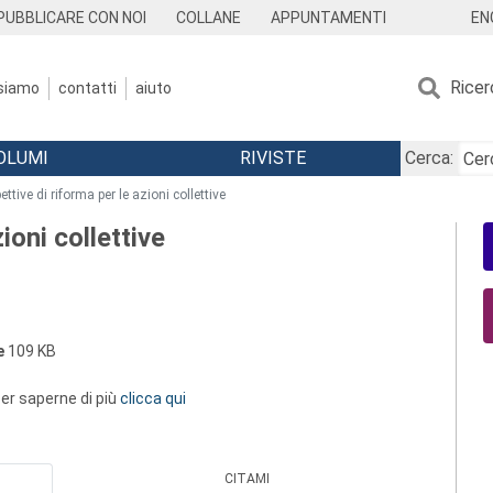
EN
PUBBLICARE CON NOI
COLLANE
APPUNTAMENTI
Ricer
 siamo
contatti
aiuto
OLUMI
RIVISTE
Cerca:
ettive di riforma per le azioni collettive
ioni collettive
e
109 KB
 per saperne di più
clicca qui
CITAMI