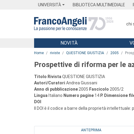
Menu
Main content
Footer
Menu
UNIVERSITÀ
BIBLIOTECA MULTIMEDIALE
chi
NOVITÀ
V
Main content
Home
riviste
QUESTIONE GIUSTIZIA
2005
Prosp
Prospettive di riforma per le az
Titolo Rivista
QUESTIONE GIUSTIZIA
Autori/Curatori
Andrea Giussani
Anno di pubblicazione
2005
Fascicolo
2005/2
Lingua
Italiano
Numero pagine
14
P.
Dimensione fil
DOI
Il DOI è il codice a barre della proprietà intellettuale:
ANTEPRIMA