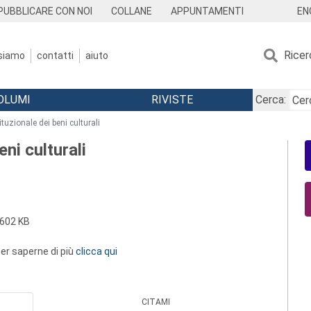
EN
PUBBLICARE CON NOI
COLLANE
APPUNTAMENTI
Ricer
 siamo
contatti
aiuto
OLUMI
RIVISTE
Cerca:
tuzionale dei beni culturali
ni culturali
602 KB
 per saperne di più
clicca qui
CITAMI