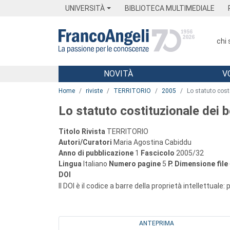
Menu
Main content
Footer
Menu
UNIVERSITÀ
BIBLIOTECA MULTIMEDIALE
chi
NOVITÀ
V
Main content
Home
riviste
TERRITORIO
2005
Lo statuto costi
Lo statuto costituzionale dei be
Titolo Rivista
TERRITORIO
Autori/Curatori
Maria Agostina Cabiddu
Anno di pubblicazione
1
Fascicolo
2005/32
Lingua
Italiano
Numero pagine
5
P.
Dimensione file
DOI
Il DOI è il codice a barre della proprietà intellettuale:
ANTEPRIMA