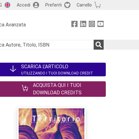
G
Accedi
Preferiti
Carrello
ca Avanzata
SCARICA L'ARTICOLO
UTILIZZANDO I TUOI DOWNLOAD CREDIT
ACQUISTA QUI I TUOI
DOWNLOAD CREDITS