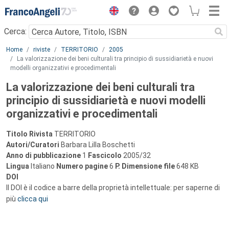
Menu
Cerca:
Main content
Home
riviste
TERRITORIO
2005
La valorizzazione dei beni culturali tra principio di sussidiarietà e nuovi
modelli organizzativi e procedimentali
La valorizzazione dei beni culturali tra
principio di sussidiarietà e nuovi modelli
organizzativi e procedimentali
Titolo Rivista
TERRITORIO
Autori/Curatori
Barbara Lilla Boschetti
Anno di pubblicazione
1
Fascicolo
2005/32
Lingua
Italiano
Numero pagine
6
P.
Dimensione file
648 KB
DOI
Il DOI è il codice a barre della proprietà intellettuale: per saperne di
più
clicca qui