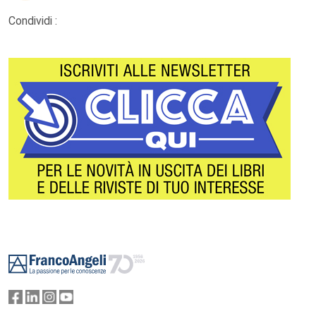
Condividi :
Footer