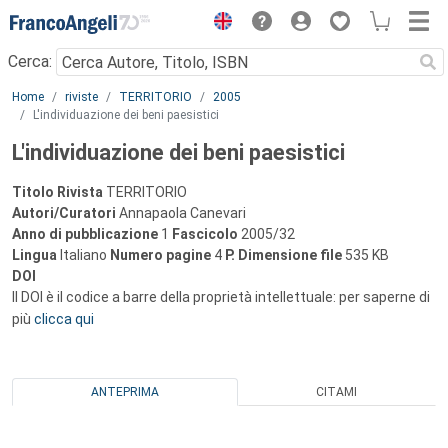
Menu
Cerca:
Main content
Home
riviste
TERRITORIO
2005
L'individuazione dei beni paesistici
L'individuazione dei beni paesistici
Titolo Rivista
TERRITORIO
Autori/Curatori
Annapaola Canevari
Anno di pubblicazione
1
Fascicolo
2005/32
Lingua
Italiano
Numero pagine
4
P.
Dimensione file
535 KB
DOI
Il DOI è il codice a barre della proprietà intellettuale: per saperne di
più
clicca qui
ANTEPRIMA
CITAMI