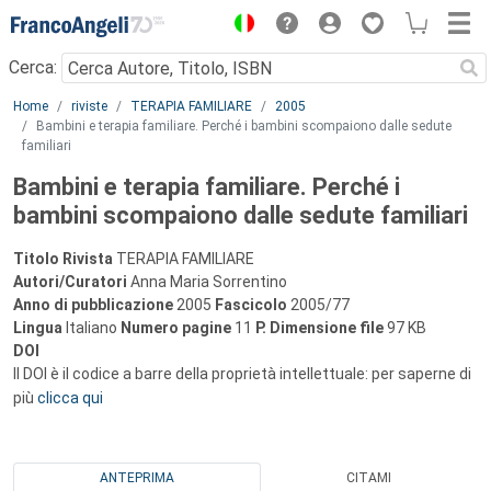
Menu
Cerca:
Main content
Home
riviste
TERAPIA FAMILIARE
2005
Bambini e terapia familiare. Perché i bambini scompaiono dalle sedute
familiari
Bambini e terapia familiare. Perché i
bambini scompaiono dalle sedute familiari
Titolo Rivista
TERAPIA FAMILIARE
Autori/Curatori
Anna Maria Sorrentino
Anno di pubblicazione
2005
Fascicolo
2005/77
Lingua
Italiano
Numero pagine
11
P.
Dimensione file
97 KB
DOI
Il DOI è il codice a barre della proprietà intellettuale: per saperne di
più
clicca qui
ANTEPRIMA
CITAMI