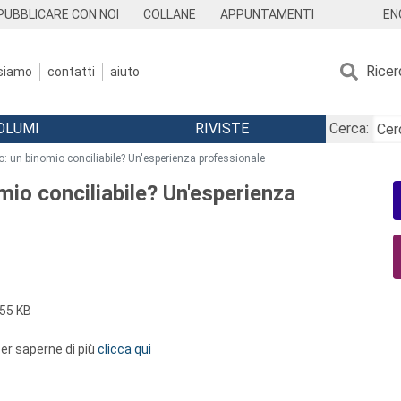
EN
PUBBLICARE CON NOI
COLLANE
APPUNTAMENTI
Ricer
 siamo
contatti
aiuto
OLUMI
RIVISTE
Cerca:
o: un binomio conciliabile? Un'esperienza professionale
mio conciliabile? Un'esperienza
55 KB
 per saperne di più
clicca qui