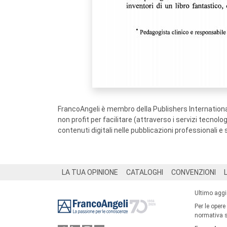
FrancoAngeli è membro della Publishers International
non profit per facilitare (attraverso i servizi tecnol
contenuti digitali nelle pubblicazioni professionali e 
Footer
LA TUA OPINIONE
CATALOGHI
CONVENZIONI
Ultimo agg
Per le opere
normativa su