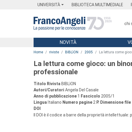
Menu
Main content
Footer
Menu
UNIVERSITÀ
BIBLIOTECA MULTIMEDIALE
chi
NOVITÀ
V
Main content
Home
riviste
BIBLìON
2005
La lettura come gioc
La lettura come gioco: un bino
professionale
Titolo Rivista
BIBLìON
Autori/Curatori
Angela Del Casale
Anno di pubblicazione
1
Fascicolo
2005/1
Lingua
Italiano
Numero pagine
2
P.
Dimensione file
DOI
Il DOI è il codice a barre della proprietà intellettuale: