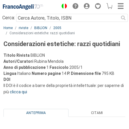
Menu
Cerca:
Main content
Home
riviste
BIBLìON
2005
Considerazioni estetiche: razzi quotidiani
Considerazioni estetiche: razzi quotidiani
Titolo Rivista
BIBLìON
Autori/Curatori
Rubina Mendola
Anno di pubblicazione
1
Fascicolo
2005/1
Lingua
Italiano
Numero pagine
14
P.
Dimensione file
795 KB
DOI
Il DOI è il codice a barre della proprietà intellettuale: per saperne di
più
clicca qui
ANTEPRIMA
CITAMI