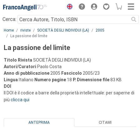
Menu
Cerca:
Main content
Home
riviste
SOCIETÀ DEGLI INDIVIDUI (LA)
2005
La passione del limite
La passione del limite
Titolo Rivista
SOCIETÀ DEGLI INDIVIDUI (LA)
Autori/Curatori
Paolo Costa
Anno di pubblicazione
2005
Fascicolo
2005/23
Lingua
Italiano
Numero pagine
18
P.
Dimensione file
83 KB
DOI
Il DOI è il codice a barre della proprietà intellettuale: per saperne di
più
clicca qui
ANTEPRIMA
CITAMI