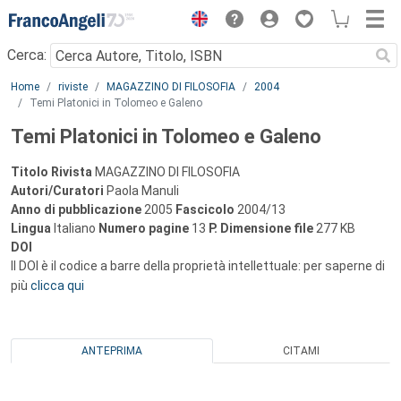
Menu
Cerca:
Main content
Home
riviste
MAGAZZINO DI FILOSOFIA
2004
Temi Platonici in Tolomeo e Galeno
Temi Platonici in Tolomeo e Galeno
Titolo Rivista
MAGAZZINO DI FILOSOFIA
Autori/Curatori
Paola Manuli
Anno di pubblicazione
2005
Fascicolo
2004/13
Lingua
Italiano
Numero pagine
13
P.
Dimensione file
277 KB
DOI
Il DOI è il codice a barre della proprietà intellettuale: per saperne di
più
clicca qui
ANTEPRIMA
CITAMI