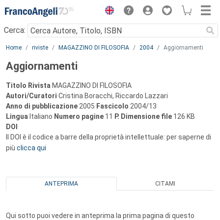
Menu
Cerca:
Main content
Home
riviste
MAGAZZINO DI FILOSOFIA
2004
Aggiornamenti
Aggiornamenti
Titolo Rivista
MAGAZZINO DI FILOSOFIA
Autori/Curatori
Cristina Boracchi, Riccardo Lazzari
Anno di pubblicazione
2005
Fascicolo
2004/13
Lingua
Italiano
Numero pagine
11
P.
Dimensione file
126 KB
DOI
Il DOI è il codice a barre della proprietà intellettuale: per saperne di
più
clicca qui
ANTEPRIMA
CITAMI
Qui sotto puoi vedere in anteprima la prima pagina di questo