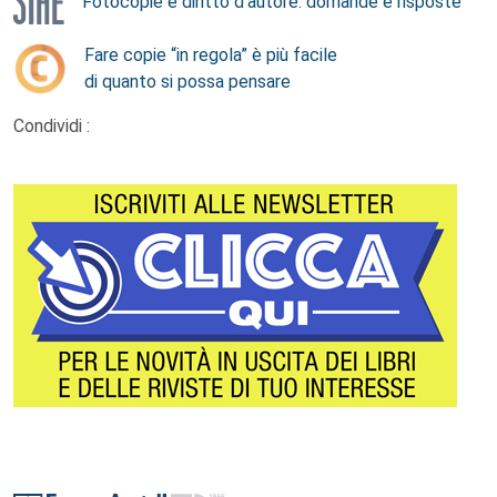
Fotocopie e diritto d’autore: domande e risposte
Fare copie “in regola” è più facile
di quanto si possa pensare
Condividi :
Footer