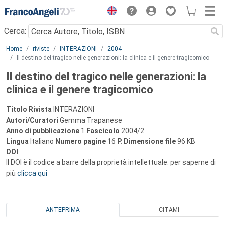
Menu
Cerca:
Main content
Home
riviste
INTERAZIONI
2004
Il destino del tragico nelle generazioni: la clinica e il genere tragicomico
Il destino del tragico nelle generazioni: la
clinica e il genere tragicomico
Titolo Rivista
INTERAZIONI
Autori/Curatori
Gemma Trapanese
Anno di pubblicazione
1
Fascicolo
2004/2
Lingua
Italiano
Numero pagine
16
P.
Dimensione file
96 KB
DOI
Il DOI è il codice a barre della proprietà intellettuale: per saperne di
più
clicca qui
ANTEPRIMA
CITAMI